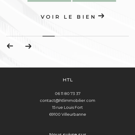
VOIR LE BIEN
HTL
06 11 80 73 37
contact@htlimmobilier.com
15 rue Louis Fort
69100
Villeurbanne
nous suivre sur