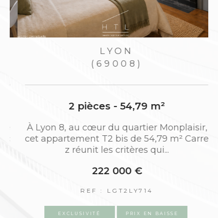
LYON
(69008)
2 pièces - 54,79 m²
e
À Lyon 8, au cœur du quartier Monplaisir,
c
cet appartement T2 bis de 54,79 m² Carre
z réunit les critères qui...
222 000 €
REF : LGT2LY714
EXCLUSIVITÉ
PRIX EN BAISSE