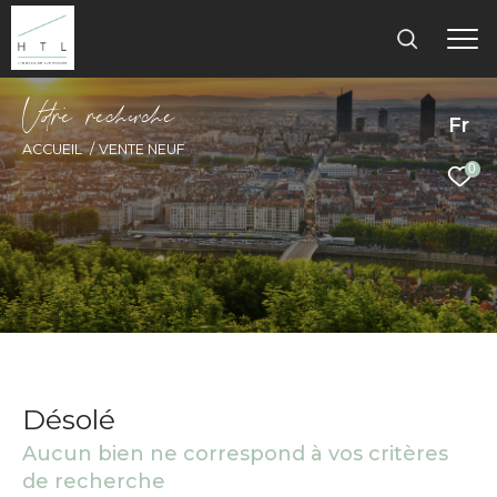
V
o
r
e
r
e
c
e
c
e
Fr
ACCUEIL
VENTE NEUF
0
Désolé
Aucun bien ne correspond à vos critères
de recherche