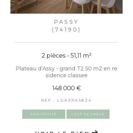
PASSY
(74190)
2 pièces - 51,11 m²
Plateau d’Assy - grand T2 50 m2 en re
sidence classee
148 000 €
REF : LGA2PAS824
EXCLUSIVITÉ
COUP DE COEUR