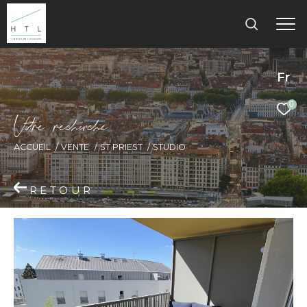
Fr
0
V
o
r
e
r
e
c
e
c
e
ACCUEIL
VENTE
ST PRIEST
STUDIO
RETOUR