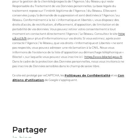
pour la gestion de la clientèle/prospects de l'Agence / du Réseau qui reste
Responsable du Traitement de vos Données personnelles. La base légale du
traitement repose sur l'intérêt légitime de l'Agence / du Réseau. Elles sont
conservées jusqu'à demande de suppression et sont destinées à l'Agence / au
Réseau. Conformément à la loi « informatique et libertés », vous disposez des
droits d’accès, de rectification, d’effacement, d’opposition, de limitation et de
portabilité de vos données. Vous pouvez retirer votre consentement à tout
moment en contactant directement l’Agence / Le Réseau. Consultez le site
http
s://cnil.fr/fr
pour plus d’informations sur vos droits. Si vous estimez, après avoir
contacté l'Agence / le Réseau, que vos droits « Informatique et Libertés » ne sont
pas respectés, vous pouvez adresser une réclamation à la CNIL. Nous vous
informons de l’existence de la liste d'opposition au démarchage téléphonique «
Bloctel », sur laquelle vous pouvez vous inscrire ici :
https://www.bloctel.gouv.fr
.
Dans le cadre de la protection des Données personnelles, nous vous invitons à ne
pas inscrire de Données sensibles dans le champ de saisie libre.
Ce site est protégé par reCAPTCHA, les
Politiques de Confidentialité
et es
Con
ditions d'utilisation
de Google s'appliquent.
partager