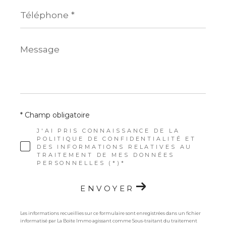
Téléphone
*
Message
*
* Champ obligatoire
J'AI PRIS CONNAISSANCE DE LA
POLITIQUE DE CONFIDENTIALITÉ ET
DES INFORMATIONS RELATIVES AU
TRAITEMENT DE MES DONNÉES
PERSONNELLES (*)*
ENVOYER
Les informations recueillies sur ce formulaire sont enregistrées dans un fichier
informatisé par La Boite Immo agissant comme Sous-traitant du traitement