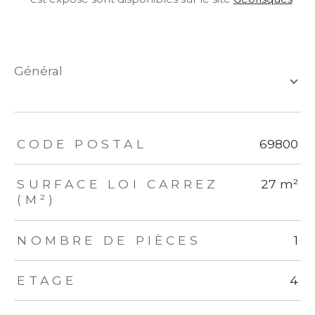
général
TRAD_ZEPHYR_Caracteristique
TRAD_ZEPHYR_Valeurs
CODE POSTAL
69800
SURFACE LOI CARREZ
27 m²
(M²)
NOMBRE DE PIÈCES
1
ETAGE
4