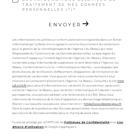
TRAITEMENT DE MES DONNÉES
PERSONNELLES (*)*
ENVOYER
Les informations recueillies sur ce formulaire sont enregistrées dans un fichier
informatisé par La Boite Immo agissant comme Sous-traitant du traitement
pour la gestion de la clientèle/prospects de l'Agence / du Réseau qui reste
Responsable du Traitement de vos Données personnelles. La base légale du
traitement repose sur l'intérêt légitime de l'Agence / du Réseau. Elles sont
conservées jusqu'à demande de suppression et sont destinées à l'Agence / au
Réseau. Conformément à la loi « informatique et libertés », vous disposez des
droits d’accès, de rectification, d’effacement, d’opposition, de limitation et de
portabilité de vos données. Vous pouvez retirer votre consentement à tout
moment en contactant directement l’Agence / Le Réseau. Consultez le site
http
s://cnil.fr/fr
pour plus d’informations sur vos droits. Si vous estimez, après avoir
contacté l'Agence / le Réseau, que vos droits « Informatique et Libertés » ne sont
pas respectés, vous pouvez adresser une réclamation à la CNIL. Nous vous
informons de l’existence de la liste d'opposition au démarchage téléphonique «
Bloctel », sur laquelle vous pouvez vous inscrire ici :
https://www.bloctel.gouv.fr
.
Dans le cadre de la protection des Données personnelles, nous vous invitons à ne
pas inscrire de Données sensibles dans le champ de saisie libre.
Ce site est protégé par reCAPTCHA, les
Politiques de Confidentialité
et es
Con
ditions d'utilisation
de Google s'appliquent.