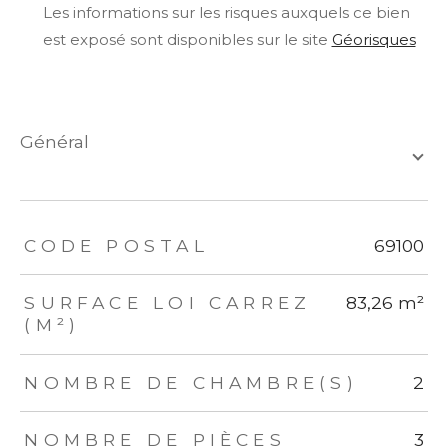
Les informations sur les risques auxquels ce bien
est exposé sont disponibles sur le site
Géorisques
général
TRAD_ZEPHYR_Caracteristique
TRAD_ZEPHYR_Valeurs
CODE POSTAL
69100
SURFACE LOI CARREZ
83,26 m²
(M²)
NOMBRE DE CHAMBRE(S)
2
NOMBRE DE PIÈCES
3