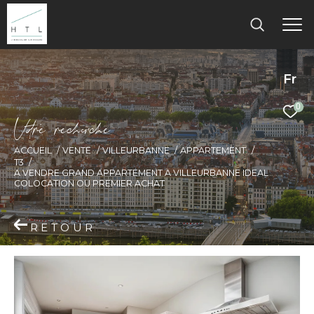
Fr
0
V
o
r
e
r
e
c
e
c
e
ACCUEIL
VENTE
VILLEURBANNE
APPARTEMENT
T3
A VENDRE GRAND APPARTEMENT A VILLEURBANNE IDEAL
COLOCATION OU PREMIER ACHAT
RETOUR