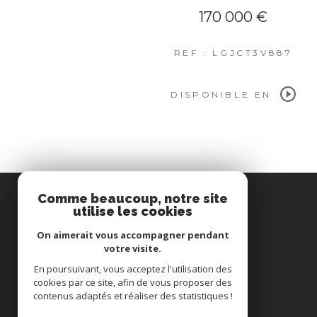
170 000 €
REF : LGJCT3V887
DISPONIBLE EN
Comme beaucoup, notre site
utilise les cookies
HTL
On aimerait vous accompagner pendant
votre visite.
06 11 80 73 37
En poursuivant, vous acceptez l'utilisation des
cookies par ce site, afin de vous proposer des
contact@htlimmobilier.com
contenus adaptés et réaliser des statistiques !
15 rue Louis Fort
69100
Villeurbanne