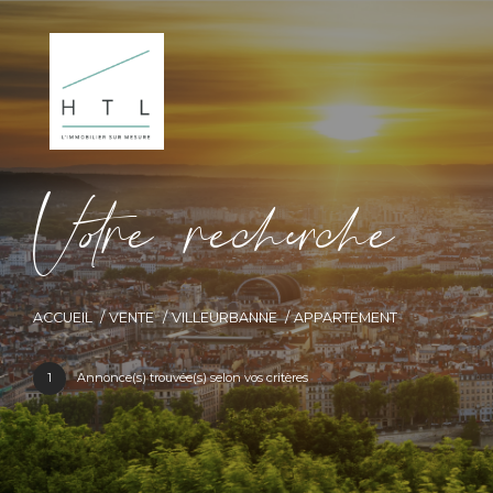
V
o
r
e
r
e
c
e
c
e
ACCUEIL
VENTE
VILLEURBANNE
APPARTEMENT
1
Annonce(s) trouvée(s) selon vos critères