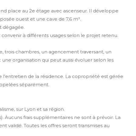
rend place au 2e étage avec ascenseur. Il développe
xposée ouest et une cave de 7,6 m².
st dégagée.
convenir à différents usages selon le projet retenu.
le, trois chambres, un agencement traversant, un
ne organisation qui peut aussi évoluer selon les
 l’entretien de la résidence. La copropriété est gérée
t appelées séparément.
sme, sur Lyon et sa région.
s). Aucuns frais supplémentaires ne sont à prévoir. La
ent validé. Toutes les offres seront transmises au