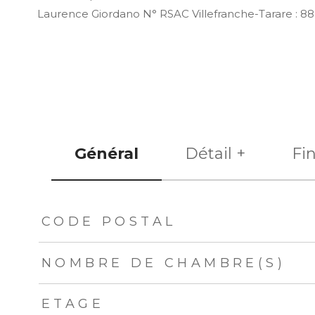
Laurence Giordano N° RSAC Villefranche-Tarare : 884
Général
Détail +
Fi
TRAD_ZEPHYR_Caracteristique
TRAD_ZEPHYR_Val
CODE POSTAL
NOMBRE DE CHAMBRE(S)
ETAGE