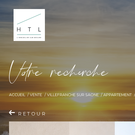
V
o
r
e
r
e
c
e
c
e
ACCUEIL
VENTE
VILLEFRANCHE SUR SAONE
APPARTEMENT
RETOUR