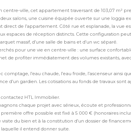
ein centre-ville, cet appartement traversant de 103,07 m² p
 deux salons, une cuisine équipée ouverte sur une loggia e
nt direct de l’appartement. Côté rue et esplanade, la vue e
 espaces de réception distincts. Cette configuration peut 
quet massif, d’une salle de bains et d’un wc séparé.
rchés pour une vie en centre-ville : une surface confortab
et de profiter immédiatement des volumes existants, avec u
comptage, l’eau chaude, l’eau froide, l’ascenseur ainsi que
ence d’un gardien. Les cotisations au fonds de travaux son
, contactez HTL Immobilier.
ons chaque projet avec sérieux, écoute et professionnali
 première offre possible est fixé à 5 000 € (honoraires inclu
 visite du bien et à la constitution d’un dossier de financem
 laquelle il entend donner suite.