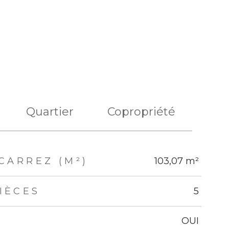
Quartier
Copropriété
CARREZ (M²)
103,07 m²
IÈCES
5
OUI