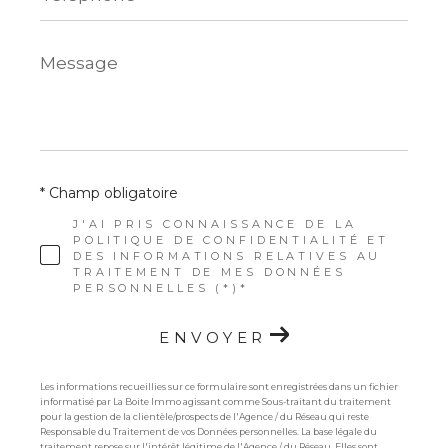
Message
*
* Champ obligatoire
J'AI PRIS CONNAISSANCE DE LA
POLITIQUE DE CONFIDENTIALITÉ ET
DES INFORMATIONS RELATIVES AU
TRAITEMENT DE MES DONNÉES
PERSONNELLES (*)*
ENVOYER
Les informations recueillies sur ce formulaire sont enregistrées dans un fichier
informatisé par La Boite Immo agissant comme Sous-traitant du traitement
pour la gestion de la clientèle/prospects de l'Agence / du Réseau qui reste
Responsable du Traitement de vos Données personnelles. La base légale du
traitement repose sur l'intérêt légitime de l'Agence / du Réseau. Elles sont