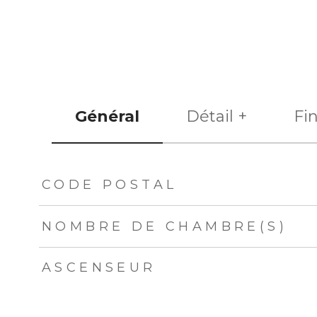
Général
Détail +
Fi
TRAD_ZEPHYR_Caracteristique
TRAD_ZEPHYR_Val
CODE POSTAL
NOMBRE DE CHAMBRE(S)
ASCENSEUR