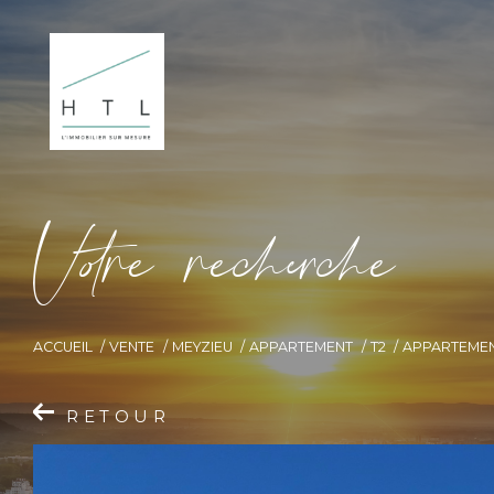
V
o
r
e
r
e
c
e
c
e
ACCUEIL
VENTE
MEYZIEU
APPARTEMENT
T2
APPARTEMEN
RETOUR