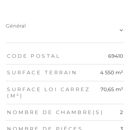
général
TRAD_ZEPHYR_Caracteristique
TRAD_ZEPHYR_Valeurs
CODE POSTAL
69410
SURFACE TERRAIN
4 550 m²
SURFACE LOI CARREZ
70,65 m²
(M²)
NOMBRE DE CHAMBRE(S)
2
NOMBRE DE PIÈCES
3