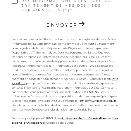
DES INFORMATIONS RELATIVES AU
TRAITEMENT DE MES DONNÉES
PERSONNELLES (*)*
ENVOYER
Les informations recueillies sur ce formulaire sont enregistrées dans un fichier
informatisé par La Boite Immo agissant comme Sous-traitant du traitement
pour la gestion de la clientèle/prospects de l'Agence / du Réseau qui reste
Responsable du Traitement de vos Données personnelles. La base légale du
traitement repose sur l'intérêt légitime de l'Agence / du Réseau. Elles sont
conservées jusqu'à demande de suppression et sont destinées à l'Agence / au
Réseau. Conformément à la loi « informatique et libertés », vous disposez des
droits d’accès, de rectification, d’effacement, d’opposition, de limitation et de
portabilité de vos données. Vous pouvez retirer votre consentement à tout
moment en contactant directement l’Agence / Le Réseau. Consultez le site
http
s://cnil.fr/fr
pour plus d’informations sur vos droits. Si vous estimez, après avoir
contacté l'Agence / le Réseau, que vos droits « Informatique et Libertés » ne sont
pas respectés, vous pouvez adresser une réclamation à la CNIL. Nous vous
informons de l’existence de la liste d'opposition au démarchage téléphonique «
Bloctel », sur laquelle vous pouvez vous inscrire ici :
https://www.bloctel.gouv.fr
.
Dans le cadre de la protection des Données personnelles, nous vous invitons à ne
pas inscrire de Données sensibles dans le champ de saisie libre.
Ce site est protégé par reCAPTCHA, les
Politiques de Confidentialité
et es
Con
ditions d'utilisation
de Google s'appliquent.