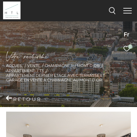
Fr
0
V
o
r
e
r
e
c
e
c
e
ACCUEIL
VENTE
CHAMPAGNE AU MONT D OR
APPARTEMENT
T3
APPARTEMENT DERNIER ETAGE AVEC TERRASSE ET
GARAGE EN VENTE A CHAMPAGNE AU MONT D OR
RETOUR