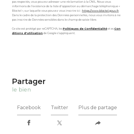
pas respectés, vous pouvez adresser une réclamation à la CNIL. Nous vous
informons de l’existence de la liste d'opposition au démarchage téléphonique «
Bloctel », sur laquelle vous pouvez vous inscrire ici :
https://www.bloctel.gouv.fr
.
Dans le cadre de la protection des Données personnelles, nous vous invitons à ne
pas inscrire de Données sensibles dans le champ de saisie libre.
Ce site est protégé par reCAPTCHA, les
Politiques de Confidentialité
et es
Con
ditions d'utilisation
de Google s'appliquent.
partager
le bien
Facebook
Twitter
Plus de partage