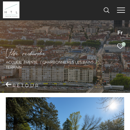
Fr
0
V
o
r
e
r
e
c
e
c
e
ACCUEIL
VENTE
CHARBONNIERES LES BAINS
TERRAIN
RETOUR