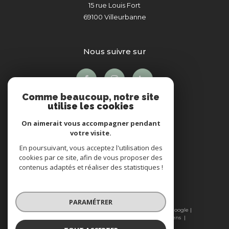
15 rue Louis Fort
69100
Villeurbanne
nous suivre sur
Comme beaucoup, notre site
utilise les cookies
On aimerait vous accompagner pendant
votre visite.
En poursuivant, vous acceptez l'utilisation des
Adhérents
cookies par ce site, afin de vous proposer des
contenus adaptés et réaliser des statistiques !
PARAMÉTRER
© 2026 | Tous droits réservés | Traduction powered by Google |
Plan du site
Mentions légales
Admin
Nos liens
Politique RGPD
Cookies