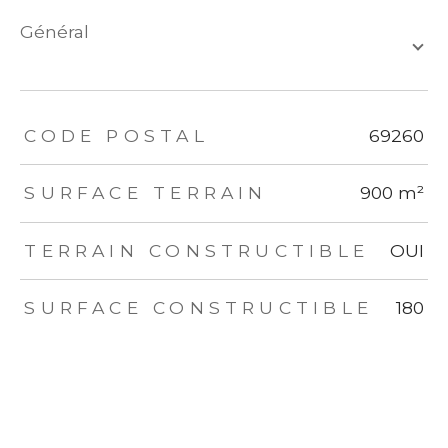
général
TRAD_ZEPHYR_Caracteristique
TRAD_ZEPHYR_Valeurs
CODE POSTAL
69260
SURFACE TERRAIN
900 m²
TERRAIN CONSTRUCTIBLE
OUI
SURFACE CONSTRUCTIBLE
180