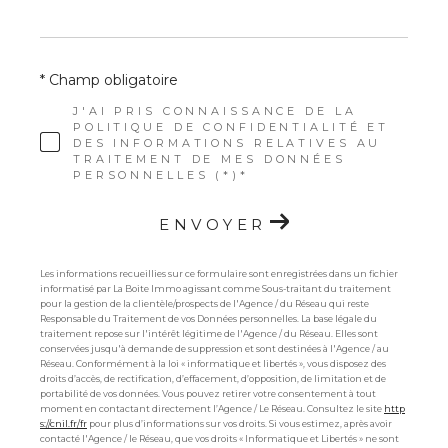
* Champ obligatoire
J'AI PRIS CONNAISSANCE DE LA
POLITIQUE DE CONFIDENTIALITÉ ET
DES INFORMATIONS RELATIVES AU
TRAITEMENT DE MES DONNÉES
PERSONNELLES (*)*
ENVOYER
Les informations recueillies sur ce formulaire sont enregistrées dans un fichier
informatisé par La Boite Immo agissant comme Sous-traitant du traitement
pour la gestion de la clientèle/prospects de l'Agence / du Réseau qui reste
Responsable du Traitement de vos Données personnelles. La base légale du
traitement repose sur l'intérêt légitime de l'Agence / du Réseau. Elles sont
conservées jusqu'à demande de suppression et sont destinées à l'Agence / au
Réseau. Conformément à la loi « informatique et libertés », vous disposez des
droits d’accès, de rectification, d’effacement, d’opposition, de limitation et de
portabilité de vos données. Vous pouvez retirer votre consentement à tout
moment en contactant directement l’Agence / Le Réseau. Consultez le site
http
s://cnil.fr/fr
pour plus d’informations sur vos droits. Si vous estimez, après avoir
contacté l'Agence / le Réseau, que vos droits « Informatique et Libertés » ne sont